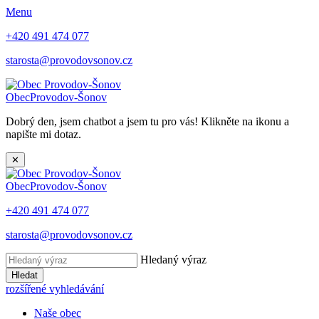
Menu
+420 491 474 077
starosta@provodovsonov.cz
Obec
Provodov-Šonov
Dobrý den, jsem chatbot a jsem tu pro vás! Klikněte na ikonu a
napište mi dotaz.
✕
Obec
Provodov-Šonov
+420 491 474 077
starosta@provodovsonov.cz
Hledaný výraz
Hledat
rozšířené vyhledávání
Naše obec