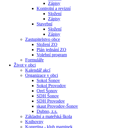
Zápisy
Kontrolní a revizní
Složení
Zápisy
Stavební
Složení
Zápisy
Zastupitelstvo obce
Složení ZO
Plán jednání ZO
Volební program
Formuláře
Život v obci
Kalendář akcí
Organizace v obci
Sokol Šonov
Sokol Provodov
Orel Šonov
SDH Šonov
SDH Provodov
skaut Provodov-Šonov
Dubno, z.s.
Základní a mateřská škola
Knihovny
Kopretina - klub maminek