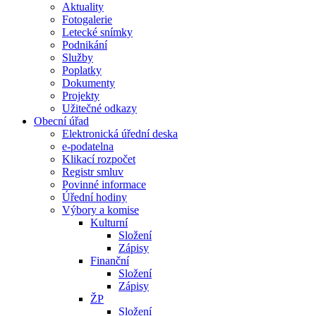
Aktuality
Fotogalerie
Letecké snímky
Podnikání
Služby
Poplatky
Dokumenty
Projekty
Užitečné odkazy
Obecní úřad
Elektronická úřední deska
e-podatelna
Klikací rozpočet
Registr smluv
Povinné informace
Úřední hodiny
Výbory a komise
Kulturní
Složení
Zápisy
Finanční
Složení
Zápisy
ŽP
Složení