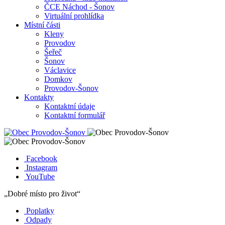
ČCE Náchod - Šonov
Virtuální prohlídka
Místní části
Kleny
Provodov
Šeřeč
Šonov
Václavice
Domkov
Provodov-Šonov
Kontakty
Kontaktní údaje
Kontaktní formulář
Facebook
Instagram
YouTube
„Dobré místo pro život“
Poplatky
Odpady