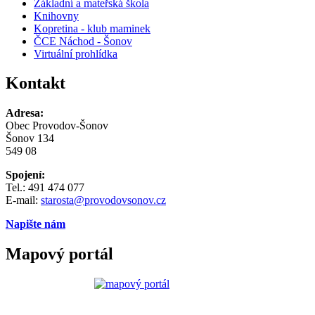
Základní a mateřská škola
Knihovny
Kopretina - klub maminek
ČCE Náchod - Šonov
Virtuální prohlídka
Kontakt
Adresa:
Obec Provodov-Šonov
Šonov 134
549 08
Spojení:
Tel.: 491 474 077
E-mail:
starosta@provodovsonov.cz
Napište nám
Mapový portál