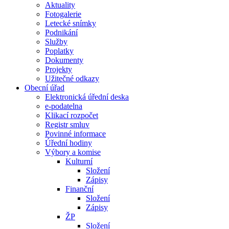
Aktuality
Fotogalerie
Letecké snímky
Podnikání
Služby
Poplatky
Dokumenty
Projekty
Užitečné odkazy
Obecní úřad
Elektronická úřední deska
e-podatelna
Klikací rozpočet
Registr smluv
Povinné informace
Úřední hodiny
Výbory a komise
Kulturní
Složení
Zápisy
Finanční
Složení
Zápisy
ŽP
Složení