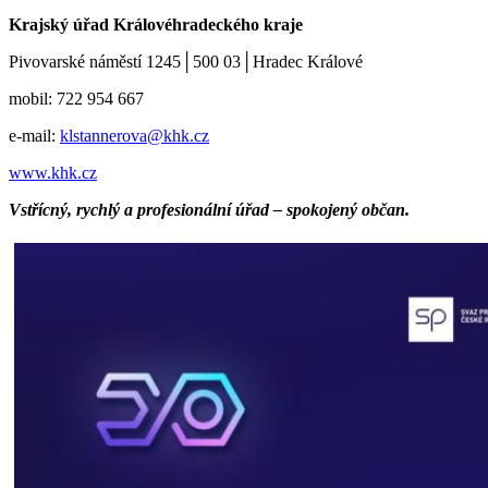
Krajský úřad Královéhradeckého kraje
Pivovarské náměstí 1245│500 03│Hradec Králové
mobil: 722 954 667
e-mail:
klstannerova@khk.cz
www.khk.cz
Vstřícný, rychlý a profesionální úřad – spokojený občan.