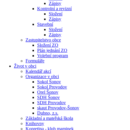
Zápisy
Kontrolní a revizní
Složení
Zápisy
Stavební
Složení
Zápisy
Zastupitelstvo obce
Složení ZO
Plán jednání ZO
Volební program
Formuláře
Život v obci
Kalendář akcí
Organizace v obci
Sokol Šonov
Sokol Provodov
Orel Šonov
SDH Šonov
SDH Provodov
skaut Provodov-Šonov
Dubno, z.s.
Základní a mateřská škola
Knihovny
Kopretina - klub maminek