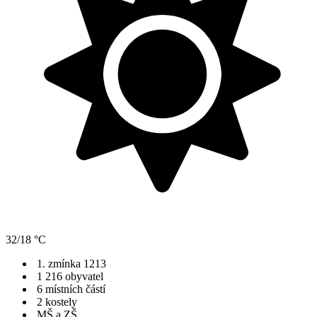
32/18 °C
1. zmínka 1213
1 216 obyvatel
6 místních částí
2 kostely
MŠ a ZŠ