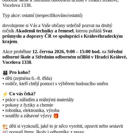
Vocelova 1338.
Typ akce: ostatní (nespecifikováno/ostatní)
dovolujeme si Vás a Vaše občany srdečně pozvat na druhý
ročník
Akademii techniky a řemesel
, kterou pořádá
Svaz
průmyslu a dopravy ČR ve spolupráci s Královéhradeckým
krajem
.
Akce proběhne
12. června 2026
, 9:00 – 15:00 hod.
na
Střední
odborné škole a Středním odborném učilišti v Hradci Králové,
Vocelova 1338
.
Pro koho?
• děti (zejména 6.–8. třída)
• rodiče, kteří chtějí pomoci s výběrem budoucího směru
Co vás čeká?
• práce s nářadím a reálnými materiály
• pokusy z fyziky a chemie
• robotika, elektronika, výroba
• soutěže a zábavné výzvy
děti si vyzkouší, jaké to je něco vyrobit, opravit nebo sestavit
poznají firmy, školy i odborníky z praxe