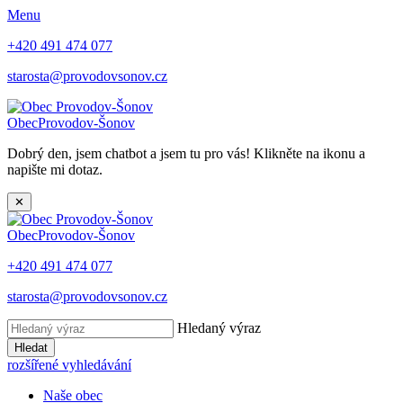
Menu
+420 491 474 077
starosta@provodovsonov.cz
Obec
Provodov-Šonov
Dobrý den, jsem chatbot a jsem tu pro vás! Klikněte na ikonu a
napište mi dotaz.
✕
Obec
Provodov-Šonov
+420 491 474 077
starosta@provodovsonov.cz
Hledaný výraz
Hledat
rozšířené vyhledávání
Naše obec