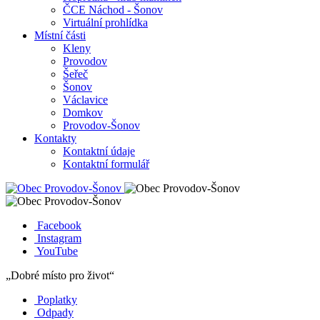
ČCE Náchod - Šonov
Virtuální prohlídka
Místní části
Kleny
Provodov
Šeřeč
Šonov
Václavice
Domkov
Provodov-Šonov
Kontakty
Kontaktní údaje
Kontaktní formulář
Facebook
Instagram
YouTube
„Dobré místo pro život“
Poplatky
Odpady