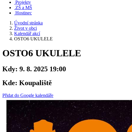
Projekty
ZŠ a MŠ
Hostinec
Úvodní stránka
Život v obci
Kalendář akcí
OSTO6 UKULELE
OSTO6 UKULELE
Kdy:
9. 8. 2025 19:00
Kde:
Koupaliště
Přidat do Google kalendáře