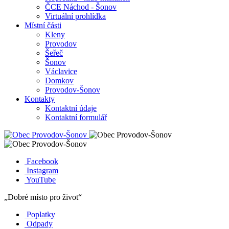
ČCE Náchod - Šonov
Virtuální prohlídka
Místní části
Kleny
Provodov
Šeřeč
Šonov
Václavice
Domkov
Provodov-Šonov
Kontakty
Kontaktní údaje
Kontaktní formulář
Facebook
Instagram
YouTube
„Dobré místo pro život“
Poplatky
Odpady