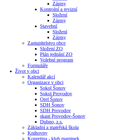
Zápisy
Kontrolní a revizní
Složení
Zápisy
Stavební
Složení
Zápisy
Zastupitelstvo obce
Složení ZO
Plán jednání ZO
Volební program
Formuláře
Život v obci
Kalendář akcí
Organizace v obci
Sokol Šonov
Sokol Provodov
Orel Šonov
SDH Šonov
SDH Provodov
skaut Provodov-Šonov
Dubno, z.s.
Základní a mateřská škola
Knihovny
Kopretina - klub maminek