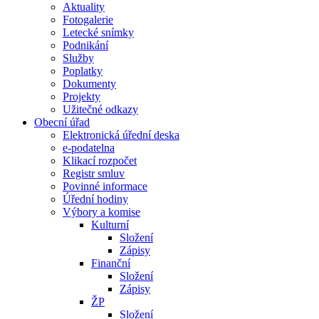
Aktuality
Fotogalerie
Letecké snímky
Podnikání
Služby
Poplatky
Dokumenty
Projekty
Užitečné odkazy
Obecní úřad
Elektronická úřední deska
e-podatelna
Klikací rozpočet
Registr smluv
Povinné informace
Úřední hodiny
Výbory a komise
Kulturní
Složení
Zápisy
Finanční
Složení
Zápisy
ŽP
Složení