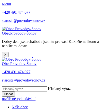
Menu
+420 491 474 077
starosta@provodovsonov.cz
Obec
Provodov-Šonov
Dobrý den, jsem chatbot a jsem tu pro vás! Klikněte na ikonu a
napište mi dotaz.
✕
Obec
Provodov-Šonov
+420 491 474 077
starosta@provodovsonov.cz
Hledaný výraz
Hledat
rozšířené vyhledávání
Naše obec