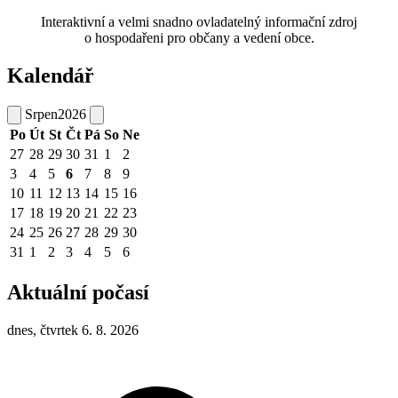
Interaktivní a velmi snadno ovladatelný informační zdroj
o hospodařeni pro občany a vedení obce.
Kalendář
Srpen
2026
Po
Út
St
Čt
Pá
So
Ne
27
28
29
30
31
1
2
3
4
5
6
7
8
9
10
11
12
13
14
15
16
17
18
19
20
21
22
23
24
25
26
27
28
29
30
31
1
2
3
4
5
6
Aktuální počasí
dnes, čtvrtek 6. 8. 2026