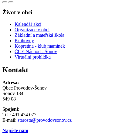
Život v obci
Kalendář akcí
Organizace v obci
Základní a mateřská škola
Knihovny
Kopretina - klub maminek
ČCE Náchod - Šonov
Virtuální prohlídka
Kontakt
Adresa:
Obec Provodov-Šonov
Šonov 134
549 08
Spojení:
Tel.: 491 474 077
E-mail:
starosta@provodovsonov.cz
Napište nám