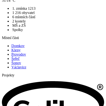
31/14 °C
1. zmínka 1213
1 216 obyvatel
6 místních částí
2 kostely
MŠ a ZŠ
Spolky
Místní části
Domkov
Kleny
Provodov
Šeřeč
Šonov
Václavice
Projekty