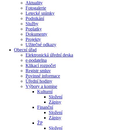
Aktuality
Fotogalerie
Letecké snímky
Podnikání
Služby
Poplatky
Dokumenty
Projekty
Užitečné odkazy
Obecní úřad
Elektronická úřední deska
e-podatelna
Klikací rozpočet
Registr smluv
Povinné informace
Úřední hodiny
Výbory a komise
Kulturní
Složení
Zápisy
Finanční
Složení
Zápisy
ŽP
Složení