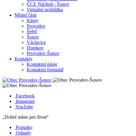
ČCE Náchod - Šonov
Virtuální prohlídka
Místní části
Kleny
Provodov
Šeřeč
Šonov
Václavice
Domkov
Provodov-Šonov
Kontakty
Kontaktní údaje
Kontaktní formulář
Facebook
Instagram
YouTube
„Dobré místo pro život“
Poplatky
Odpady