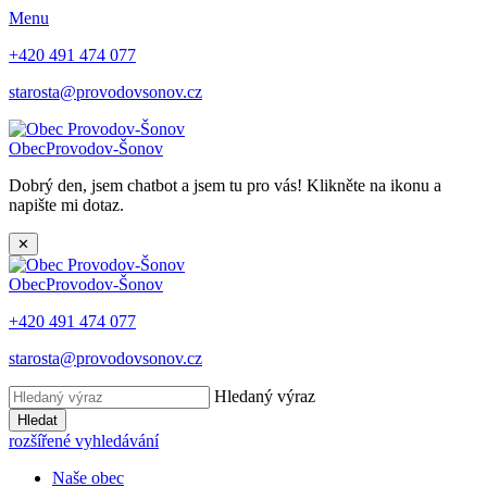
Menu
+420 491 474 077
starosta@provodovsonov.cz
Obec
Provodov-Šonov
Dobrý den, jsem chatbot a jsem tu pro vás! Klikněte na ikonu a
napište mi dotaz.
✕
Obec
Provodov-Šonov
+420 491 474 077
starosta@provodovsonov.cz
Hledaný výraz
Hledat
rozšířené vyhledávání
Naše obec