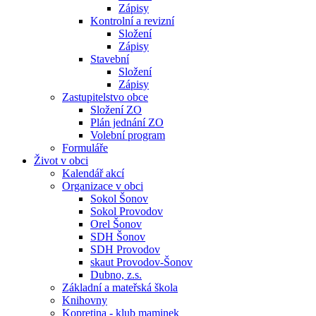
Zápisy
Kontrolní a revizní
Složení
Zápisy
Stavební
Složení
Zápisy
Zastupitelstvo obce
Složení ZO
Plán jednání ZO
Volební program
Formuláře
Život v obci
Kalendář akcí
Organizace v obci
Sokol Šonov
Sokol Provodov
Orel Šonov
SDH Šonov
SDH Provodov
skaut Provodov-Šonov
Dubno, z.s.
Základní a mateřská škola
Knihovny
Kopretina - klub maminek