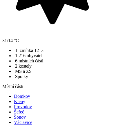
31/14 °C
1. zmínka 1213
1 216 obyvatel
6 místních částí
2 kostely
MŠ a ZŠ
Spolky
Místní části
Domkov
Kleny
Provodov
Šeřeč
Šonov
Václavice