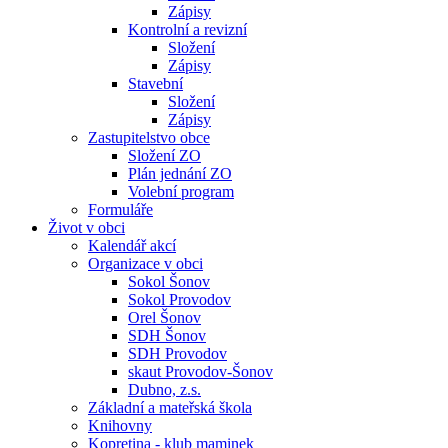
Zápisy
Kontrolní a revizní
Složení
Zápisy
Stavební
Složení
Zápisy
Zastupitelstvo obce
Složení ZO
Plán jednání ZO
Volební program
Formuláře
Život v obci
Kalendář akcí
Organizace v obci
Sokol Šonov
Sokol Provodov
Orel Šonov
SDH Šonov
SDH Provodov
skaut Provodov-Šonov
Dubno, z.s.
Základní a mateřská škola
Knihovny
Kopretina - klub maminek