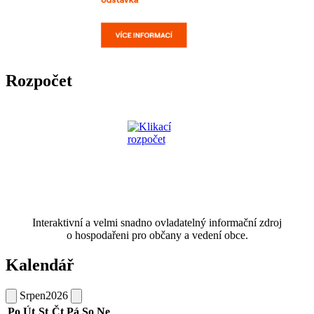
Rozpočet
Interaktivní a velmi snadno ovladatelný informační zdroj
o hospodařeni pro občany a vedení obce.
Kalendář
Srpen
2026
Po
Út
St
Čt
Pá
So
Ne