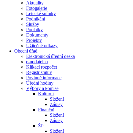
Aktuality
Fotogalerie
Letecké snímky
Podnikání
Služby
Poplatky
Dokumenty
Projekty
Užitečné odkazy
Obecní úřad
Elektronická úřední deska
e-podatelna
Klikací rozpočet
Registr smluv
Povinné informace
Úřední hodiny
Výbory a komise
Kulturní
Složení
Zápisy
Finanční
Složení
Zápisy
ŽP
Složení