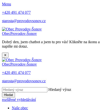
Menu
+420 491 474 077
starosta@provodovsonov.cz
Obec
Provodov-Šonov
Dobrý den, jsem chatbot a jsem tu pro vás! Klikněte na ikonu a
napište mi dotaz.
✕
Obec
Provodov-Šonov
+420 491 474 077
starosta@provodovsonov.cz
Hledaný výraz
Hledat
rozšířené vyhledávání
Naše obec