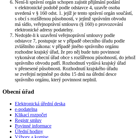
Není-li správní orgán schopen zajistit přijímání podání
v elektronické podobě podle odstavce 4, uzavře osoba
uvedená v § 160 odst. 1. jejíž je tento správní orgán součástí,
s obcí s rozšířenou působností, v jejímž správním obvodu
má sídlo, veřejnoprávní smlouvu (§ 160) o provozování
elektronické adresy podatelny.
Nedojde-li k uzavření veřejnoprávní smlouvy podle
odstavce 7, postupuje se v případě obecního úřadu podle
zvláštního zákona: v případě jiného správního orgánu
rozhodne krajský úřad, že pro něj bude tuto povinnost
vykonávat obecní úřad obce s rozšířenou působností, do jehož
správního obvodu patří. Rozhodnutí vydává krajský úřad
v přenesené působnosti. Rozhodnutí krajského úřadu
se zveřejní nejméně po dobu 15 dnů na úřední desce
správního orgánu, který povinnost neplnil.
Obecní úřad
Elektronická úřední deska
e-podatelna
Klikací rozpočet
Registr smluv
Povinné informace
Úřední hodiny
Výbory a komise