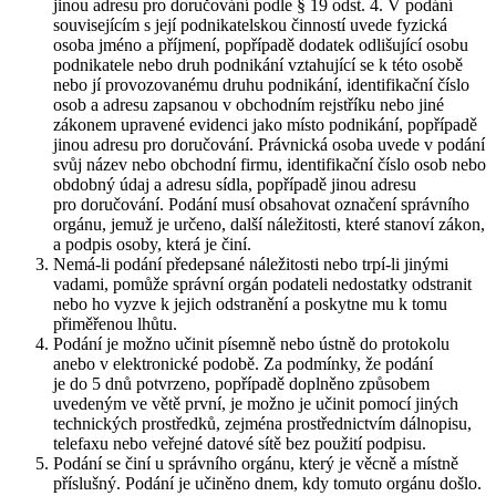
jinou adresu pro doručování podle § 19 odst. 4. V podání
souvisejícím s její podnikatelskou činností uvede fyzická
osoba jméno a příjmení, popřípadě dodatek odlišující osobu
podnikatele nebo druh podnikání vztahující se k této osobě
nebo jí provozovanému druhu podnikání, identifikační číslo
osob a adresu zapsanou v obchodním rejstříku nebo jiné
zákonem upravené evidenci jako místo podnikání, popřípadě
jinou adresu pro doručování. Právnická osoba uvede v podání
svůj název nebo obchodní firmu, identifikační číslo osob nebo
obdobný údaj a adresu sídla, popřípadě jinou adresu
pro doručování. Podání musí obsahovat označení správního
orgánu, jemuž je určeno, další náležitosti, které stanoví zákon,
a podpis osoby, která je činí.
Nemá-li podání předepsané náležitosti nebo trpí-li jinými
vadami, pomůže správní orgán podateli nedostatky odstranit
nebo ho vyzve k jejich odstranění a poskytne mu k tomu
přiměřenou lhůtu.
Podání je možno učinit písemně nebo ústně do protokolu
anebo v elektronické podobě. Za podmínky, že podání
je do 5 dnů potvrzeno, popřípadě doplněno způsobem
uvedeným ve větě první, je možno je učinit pomocí jiných
technických prostředků, zejména prostřednictvím dálnopisu,
telefaxu nebo veřejné datové sítě bez použití podpisu.
Podání se činí u správního orgánu, který je věcně a místně
příslušný. Podání je učiněno dnem, kdy tomuto orgánu došlo.