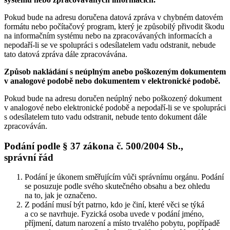
Pokud bude na adresu doručena datová zpráva v chybném datovém
formátu nebo počítačový program, který je způsobilý přivodit škodu
na informačním systému nebo na zpracovávaných informacích a
nepodaří-li se ve spolupráci s odesílatelem vadu odstranit, nebude
tato datová zpráva dále zpracovávána.
Způsob nakládání s neúplným anebo poškozeným dokumentem
v analogové podobě nebo dokumentem v elektronické podobě.
Pokud bude na adresu doručen neúplný nebo poškozený dokument
v analogové nebo elektronické podobě a nepodaří-li se ve spolupráci
s odesílatelem tuto vadu odstranit, nebude tento dokument dále
zpracováván.
Podání podle § 37 zákona č. 500/2004 Sb.,
správní řád
Podání je úkonem směřujícím vůči správnímu orgánu. Podání
se posuzuje podle svého skutečného obsahu a bez ohledu
na to, jak je označeno.
Z podání musí být patrno, kdo je činí, které věci se týká
a co se navrhuje. Fyzická osoba uvede v podání jméno,
příjmení, datum narození a místo trvalého pobytu, popřípadě