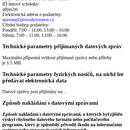
ID datové schránky:
q8jas2m
Elektronická adresa e‑podatelny:
starosta@provodovsonov.cz
Úřední hodiny podatelny:
Pondělí: 7:00 – 11:00, 13:00 – 16:00
Středa: 7:00 – 11:00, 13:00 – 16:00
Technické parametry přijímaných datových zpráv
Maximální přípustná velikost přijímané zprávy nebo přílohy
je
1.5 MB
.
Technické parametry fyzických nosičů, na nichž lze
předávat elektronická data
Datové zprávy jsou přijímány na:
.
Způsob nakládání s datovými zprávami
Způsob nakládání s datovými zprávami, u kterých byl zjištěn
výskyt chybného datového formátu nebo počítačového
programu, který je způsobilý přivodit škodu na informačním
systému nebo zpracovávaných informacích.