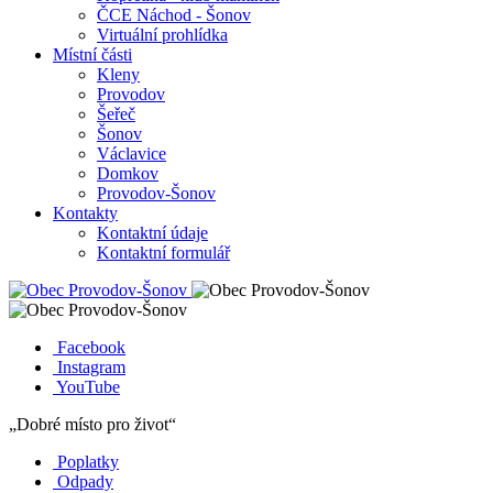
ČCE Náchod - Šonov
Virtuální prohlídka
Místní části
Kleny
Provodov
Šeřeč
Šonov
Václavice
Domkov
Provodov-Šonov
Kontakty
Kontaktní údaje
Kontaktní formulář
Facebook
Instagram
YouTube
„Dobré místo pro život“
Poplatky
Odpady