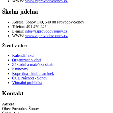
WWW:
www.zsprovodovsonov.cz
Školní jídelna
Adresa: Šonov 140, 549 08 Provodov-Šonov
Telefon: 491 470 247
E-mail:
info@zsprovodovsonov.cz
WWW:
www.zsprovodovsonov.cz
Život v obci
Kalendář akcí
Organizace v obci
Základní a mateřská škola
Knihovny
Kopretina - klub maminek
ČCE Náchod - Šonov
Virtuální prohlídka
Kontakt
Adresa:
Obec Provodov-Šonov