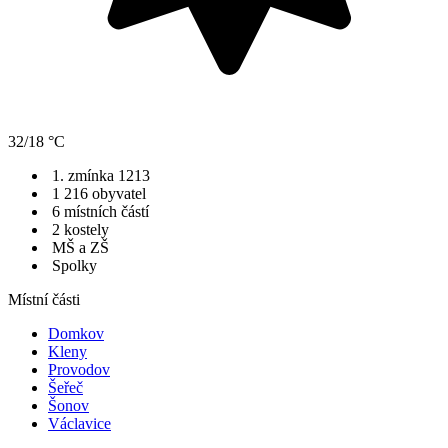
32/18 °C
1. zmínka 1213
1 216 obyvatel
6 místních částí
2 kostely
MŠ a ZŠ
Spolky
Místní části
Domkov
Kleny
Provodov
Šeřeč
Šonov
Václavice