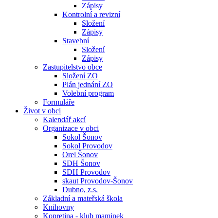
Zápisy
Kontrolní a revizní
Složení
Zápisy
Stavební
Složení
Zápisy
Zastupitelstvo obce
Složení ZO
Plán jednání ZO
Volební program
Formuláře
Život v obci
Kalendář akcí
Organizace v obci
Sokol Šonov
Sokol Provodov
Orel Šonov
SDH Šonov
SDH Provodov
skaut Provodov-Šonov
Dubno, z.s.
Základní a mateřská škola
Knihovny
Kopretina - klub maminek