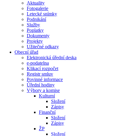
Aktuality
Fotogalerie
Letecké snímky
Podnikání
Služby
Poplatky
Dokumenty
Projekty
Užitečné odkazy
Obecní úřad
Elektronická úřední deska
e-podatelna
Klikací rozpočet
Registr smluv
Povinné informace
Úřední hodiny
Výbory a komise
Kulturní
Složení
Zápisy
Finanční
Složení
Zápisy
ŽP
Složení