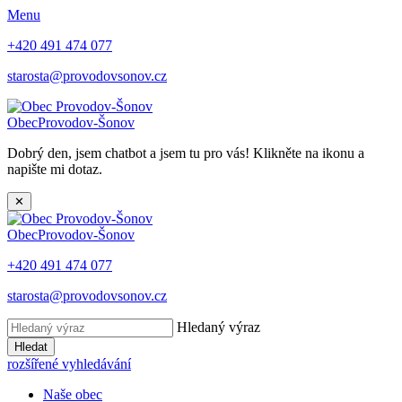
Menu
+420 491 474 077
starosta@provodovsonov.cz
Obec
Provodov-Šonov
Dobrý den, jsem chatbot a jsem tu pro vás! Klikněte na ikonu a
napište mi dotaz.
✕
Obec
Provodov-Šonov
+420 491 474 077
starosta@provodovsonov.cz
Hledaný výraz
Hledat
rozšířené vyhledávání
Naše obec