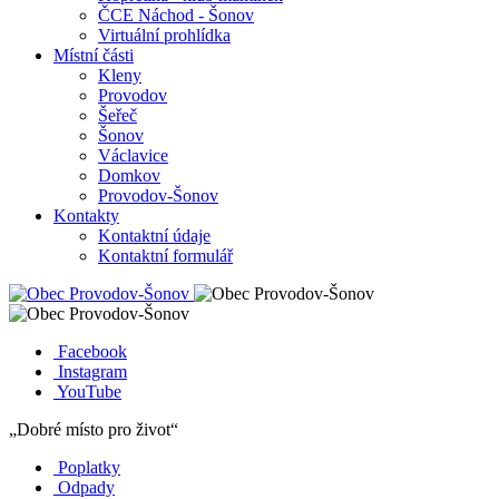
ČCE Náchod - Šonov
Virtuální prohlídka
Místní části
Kleny
Provodov
Šeřeč
Šonov
Václavice
Domkov
Provodov-Šonov
Kontakty
Kontaktní údaje
Kontaktní formulář
Facebook
Instagram
YouTube
„Dobré místo pro život“
Poplatky
Odpady