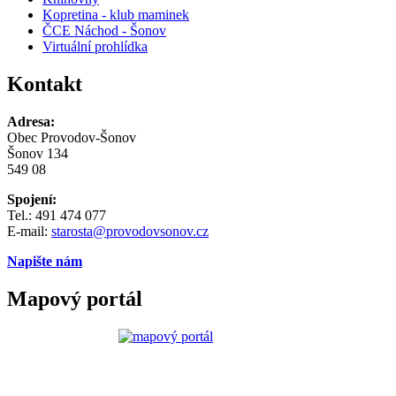
Kopretina - klub maminek
ČCE Náchod - Šonov
Virtuální prohlídka
Kontakt
Adresa:
Obec Provodov-Šonov
Šonov 134
549 08
Spojení:
Tel.: 491 474 077
E-mail:
starosta@provodovsonov.cz
Napište nám
Mapový portál