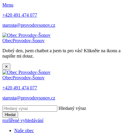
Menu
+420 491 474 077
starosta@provodovsonov.cz
Obec
Provodov-Šonov
Dobrý den, jsem chatbot a jsem tu pro vás! Klikněte na ikonu a
napište mi dotaz.
✕
Obec
Provodov-Šonov
+420 491 474 077
starosta@provodovsonov.cz
Hledaný výraz
Hledat
rozšířené vyhledávání
Naše obec