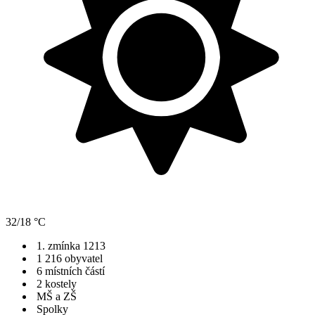
32/18 °C
1. zmínka 1213
1 216 obyvatel
6 místních částí
2 kostely
MŠ a ZŠ
Spolky