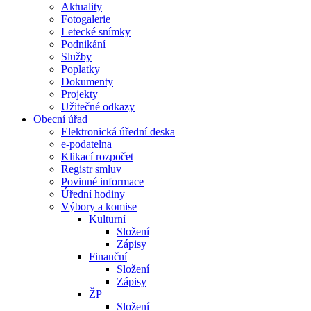
Aktuality
Fotogalerie
Letecké snímky
Podnikání
Služby
Poplatky
Dokumenty
Projekty
Užitečné odkazy
Obecní úřad
Elektronická úřední deska
e-podatelna
Klikací rozpočet
Registr smluv
Povinné informace
Úřední hodiny
Výbory a komise
Kulturní
Složení
Zápisy
Finanční
Složení
Zápisy
ŽP
Složení