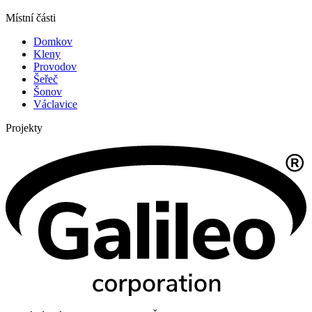
Místní části
Domkov
Kleny
Provodov
Šeřeč
Šonov
Václavice
Projekty