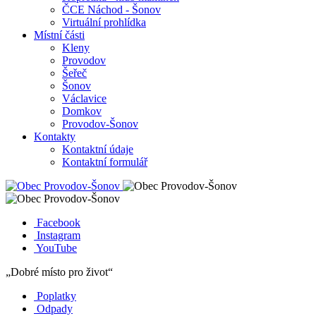
ČCE Náchod - Šonov
Virtuální prohlídka
Místní části
Kleny
Provodov
Šeřeč
Šonov
Václavice
Domkov
Provodov-Šonov
Kontakty
Kontaktní údaje
Kontaktní formulář
Facebook
Instagram
YouTube
„Dobré místo pro život“
Poplatky
Odpady