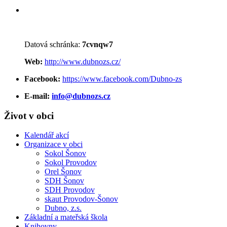
Datová schránka:
7cvnqw7
Web:
http://www.dubnozs.cz/
Facebook:
https://www.facebook.com/Dubno-zs
E-mail:
info@dubnozs.cz
Život v obci
Kalendář akcí
Organizace v obci
Sokol Šonov
Sokol Provodov
Orel Šonov
SDH Šonov
SDH Provodov
skaut Provodov-Šonov
Dubno, z.s.
Základní a mateřská škola
Knihovny