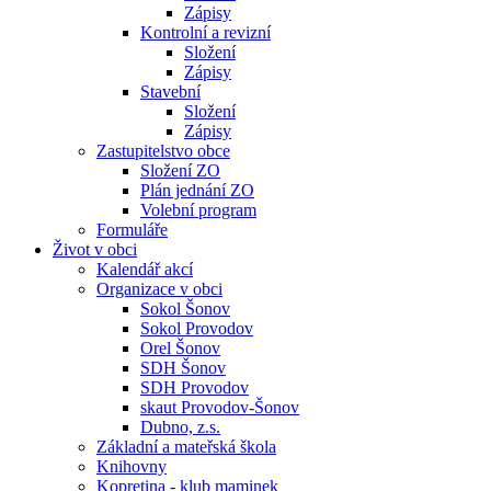
Zápisy
Kontrolní a revizní
Složení
Zápisy
Stavební
Složení
Zápisy
Zastupitelstvo obce
Složení ZO
Plán jednání ZO
Volební program
Formuláře
Život v obci
Kalendář akcí
Organizace v obci
Sokol Šonov
Sokol Provodov
Orel Šonov
SDH Šonov
SDH Provodov
skaut Provodov-Šonov
Dubno, z.s.
Základní a mateřská škola
Knihovny
Kopretina - klub maminek