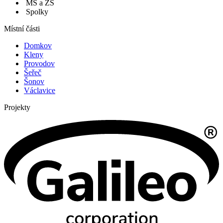
MŠ a ZŠ
Spolky
Místní části
Domkov
Kleny
Provodov
Šeřeč
Šonov
Václavice
Projekty