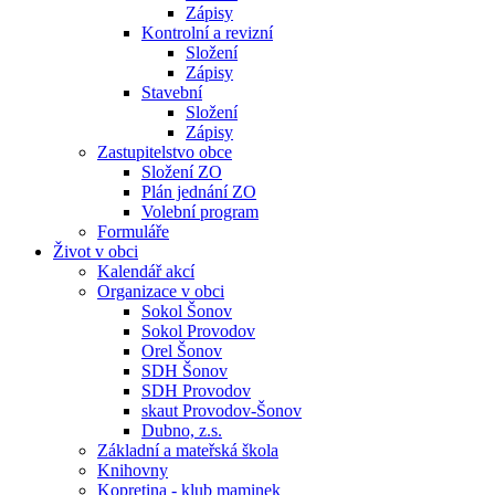
Zápisy
Kontrolní a revizní
Složení
Zápisy
Stavební
Složení
Zápisy
Zastupitelstvo obce
Složení ZO
Plán jednání ZO
Volební program
Formuláře
Život v obci
Kalendář akcí
Organizace v obci
Sokol Šonov
Sokol Provodov
Orel Šonov
SDH Šonov
SDH Provodov
skaut Provodov-Šonov
Dubno, z.s.
Základní a mateřská škola
Knihovny
Kopretina - klub maminek