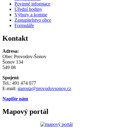
Povinné informace
Úřední hodiny
Výbory a komise
Zastupitelstvo obce
Formuláře
Kontakt
Adresa:
Obec Provodov-Šonov
Šonov 134
549 08
Spojení:
Tel.: 491 474 077
E-mail:
starosta@provodovsonov.cz
Napište nám
Mapový portál