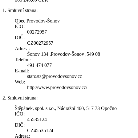
1. Smluvní strana:
Obec Provodov-Šonov
IČO:
00272957
DIČ:
CZ00272957
Adresa:
Šonov 134 ,Provodov-Šonov ,549 08
Telefon:
491 474 077
E-mail:
starosta@provodovsonov.cz
Web:
http://www.provodovsonov.cz/
2. Smluvní strana:
Štěpánek, spol. s r.o., Nádražní 460, 517 73 Opočno
IČO:
45535124
DIČ:
CZ45535124
Adresa: