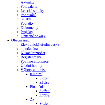
Aktuality
Fotogalerie
Letecké snímky
Podnikání
Služby
Poplatky
Dokumenty
Projekty
Užitečné odkazy
Obecní úřad
Elektronická úřední deska
e-podatelna
Klikací rozpočet
Registr smluv
Povinné informace
Úřední hodiny
Výbory a komise
Kulturní
Složení
Zápisy
Finanční
Složení
Zápisy
ŽP
Složení