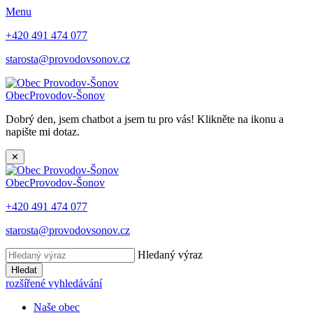
Menu
+420 491 474 077
starosta@provodovsonov.cz
Obec
Provodov-Šonov
Dobrý den, jsem chatbot a jsem tu pro vás! Klikněte na ikonu a
napište mi dotaz.
✕
Obec
Provodov-Šonov
+420 491 474 077
starosta@provodovsonov.cz
Hledaný výraz
Hledat
rozšířené vyhledávání
Naše obec