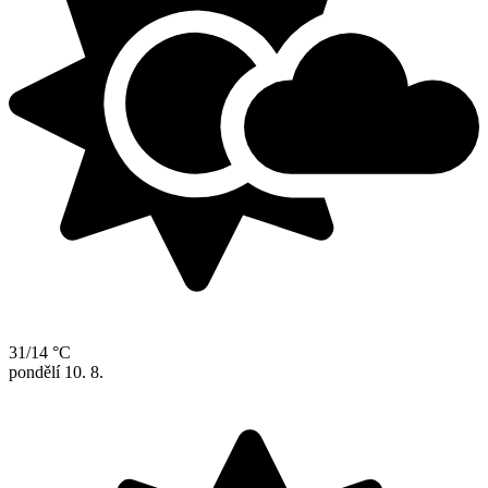
31/14 °C
pondělí
10. 8.