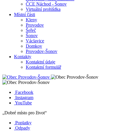
ČCE Náchod - Šonov
Virtuální prohlídka
Místní části
Kleny
Provodov
Šeřeč
Šonov
Václavice
Domkov
Provodov-Šonov
Kontakty
Kontaktní údaje
Kontaktní formulář
Facebook
Instagram
YouTube
„Dobré místo pro život“
Poplatky
Odpady