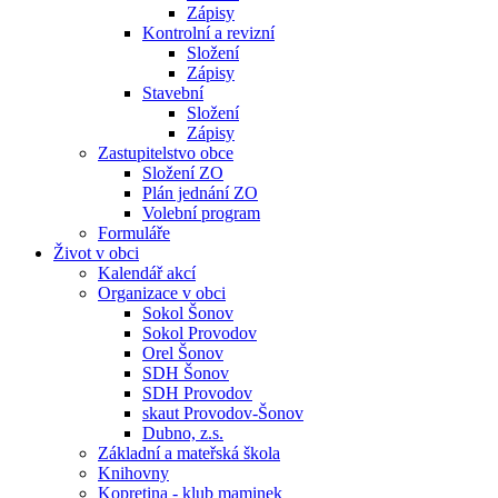
Zápisy
Kontrolní a revizní
Složení
Zápisy
Stavební
Složení
Zápisy
Zastupitelstvo obce
Složení ZO
Plán jednání ZO
Volební program
Formuláře
Život v obci
Kalendář akcí
Organizace v obci
Sokol Šonov
Sokol Provodov
Orel Šonov
SDH Šonov
SDH Provodov
skaut Provodov-Šonov
Dubno, z.s.
Základní a mateřská škola
Knihovny
Kopretina - klub maminek