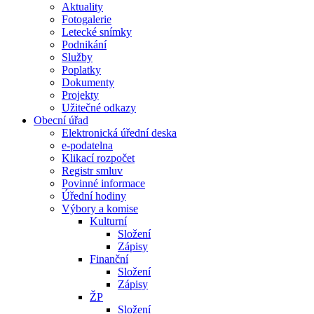
Aktuality
Fotogalerie
Letecké snímky
Podnikání
Služby
Poplatky
Dokumenty
Projekty
Užitečné odkazy
Obecní úřad
Elektronická úřední deska
e-podatelna
Klikací rozpočet
Registr smluv
Povinné informace
Úřední hodiny
Výbory a komise
Kulturní
Složení
Zápisy
Finanční
Složení
Zápisy
ŽP
Složení