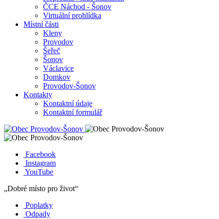
ČCE Náchod - Šonov
Virtuální prohlídka
Místní části
Kleny
Provodov
Šeřeč
Šonov
Václavice
Domkov
Provodov-Šonov
Kontakty
Kontaktní údaje
Kontaktní formulář
Facebook
Instagram
YouTube
„Dobré místo pro život“
Poplatky
Odpady