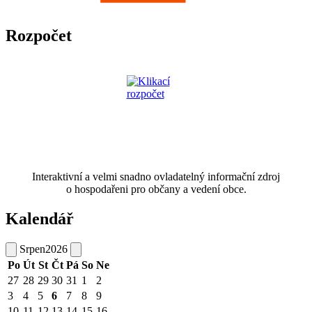
Rozpočet
Interaktivní a velmi snadno ovladatelný informační zdroj
o hospodařeni pro občany a vedení obce.
Kalendář
Srpen
2026
Po
Út
St
Čt
Pá
So
Ne
27
28
29
30
31
1
2
3
4
5
6
7
8
9
10
11
12
13
14
15
16