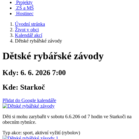
Projekty
ZŠ a MŠ
Hostinec
Úvodní stránka
Život v obci
Kalendář akcí
Dětské rybářské závody
Dětské rybářské závody
Kdy:
6. 6. 2026 7:00
Kde:
Starkoč
Přidat do Google kalendáře
Děti si mohu zarybařit v sobotu 6.6.206 od 7 hodin ve Starkoči na
obecním rybníce.
Typ akce: sport, aktivní vyžití (rybolov)