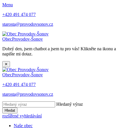
Menu
+420 491 474 077
starosta@provodovsonov.cz
Obec
Provodov-Šonov
Dobrý den, jsem chatbot a jsem tu pro vás! Klikněte na ikonu a
napište mi dotaz.
✕
Obec
Provodov-Šonov
+420 491 474 077
starosta@provodovsonov.cz
Hledaný výraz
Hledat
rozšířené vyhledávání
Naše obec